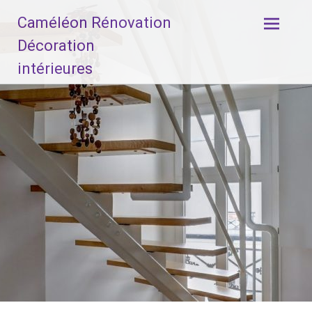
Aller
Caméléon Rénovation
au
contenu
Décoration
principal
intérieures