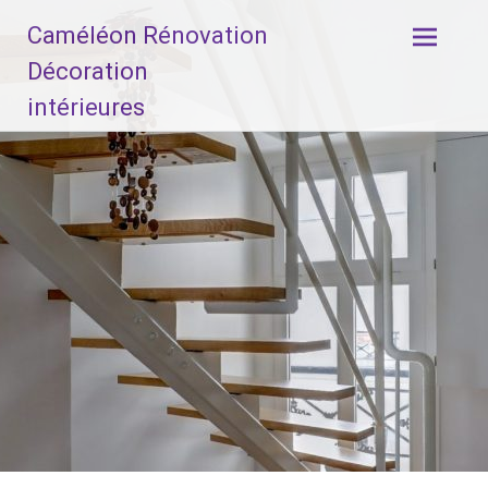
Aller
Caméléon Rénovation
au
contenu
Décoration
principal
intérieures