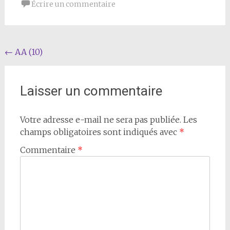
Écrire un commentaire
Navigation
←
AA (10)
de
l'article
Laisser un commentaire
Votre adresse e-mail ne sera pas publiée.
Les
champs obligatoires sont indiqués avec
*
Commentaire
*