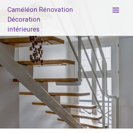
Aller
Caméléon Rénovation
au
contenu
Décoration
principal
intérieures