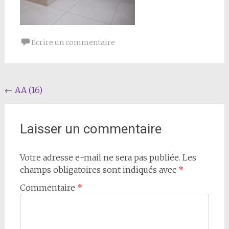
Écrire un commentaire
Navigation
←
AA (16)
de
l'article
Laisser un commentaire
Votre adresse e-mail ne sera pas publiée.
Les
champs obligatoires sont indiqués avec
*
Commentaire
*