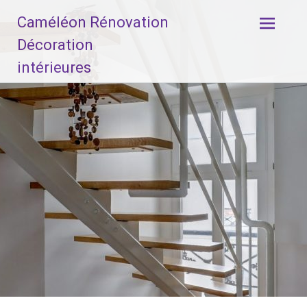
Aller
Caméléon Rénovation
au
contenu
Décoration
principal
intérieures