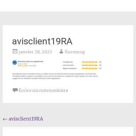
avisclient19RA
janvier 28, 2023
floremop
Écrire un commentaire
Navigation
←
avisclient19RA
de