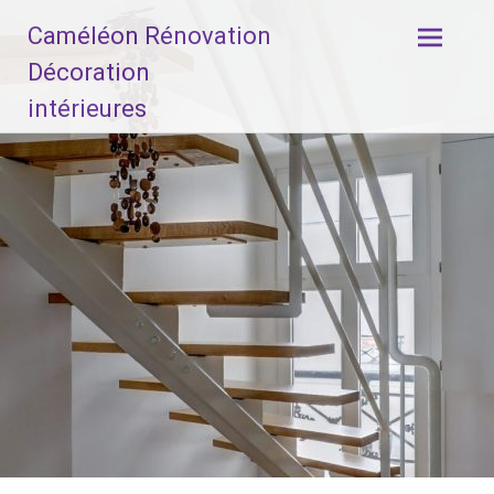
Aller
Caméléon Rénovation
au
contenu
Décoration
principal
intérieures