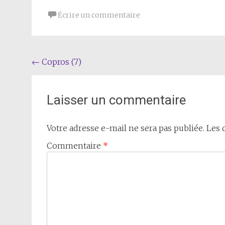
Écrire un commentaire
Navigation
←
Copros (7)
de
l'article
Laisser un commentaire
Votre adresse e-mail ne sera pas publiée.
Les 
Commentaire
*