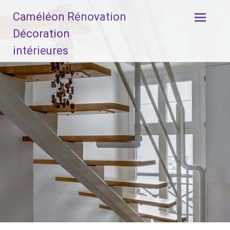
Aller
Caméléon Rénovation
au
contenu
Décoration
principal
intérieures