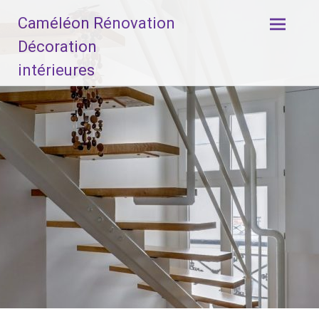
Aller
Caméléon Rénovation
au
contenu
Décoration
principal
intérieures