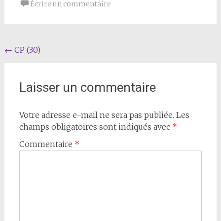
Écrire un commentaire
Navigation
←
CP (30)
de
l'article
Laisser un commentaire
Votre adresse e-mail ne sera pas publiée.
Les
champs obligatoires sont indiqués avec
*
Commentaire
*