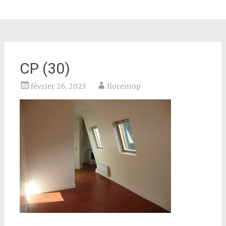
CP (30)
février 26, 2023
floremop