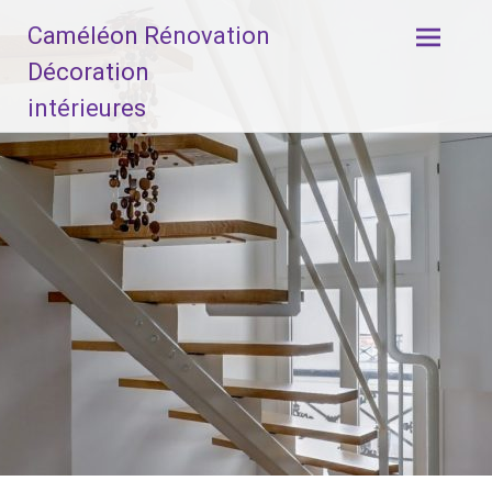
Aller
Caméléon Rénovation
au
contenu
Décoration
principal
intérieures