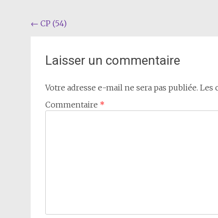
Navigation
←
CP (54)
de
l'article
Laisser un commentaire
Votre adresse e-mail ne sera pas publiée.
Les 
Commentaire
*