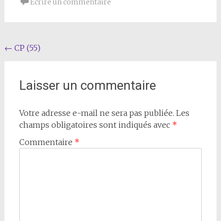
Écrire un commentaire
Navigation
←
CP (55)
de
l'article
Laisser un commentaire
Votre adresse e-mail ne sera pas publiée.
Les
champs obligatoires sont indiqués avec
*
Commentaire
*