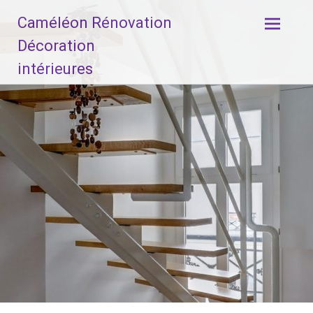
Aller
Caméléon Rénovation
au
contenu
Décoration
principal
intérieures