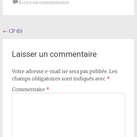
Écrire un commentaire
Navigation
←
CP (6)
de
l'article
Laisser un commentaire
Votre adresse e-mail ne sera pas publiée.
Les
champs obligatoires sont indiqués avec
*
Commentaire
*