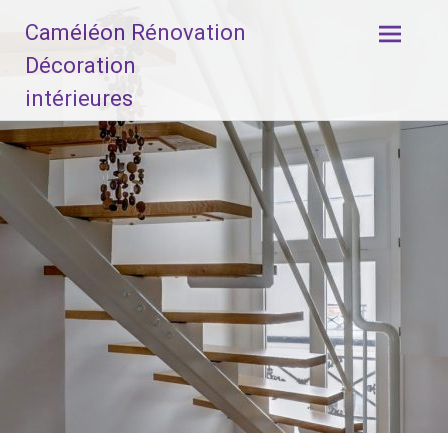
Aller
Caméléon Rénovation
au
contenu
Décoration
principal
intérieures