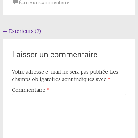
Écrire un commentaire
Navigation
←
Exterieurs (2)
de
l'article
Laisser un commentaire
Votre adresse e-mail ne sera pas publiée.
Les
champs obligatoires sont indiqués avec
*
Commentaire
*