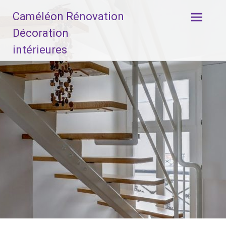
Aller
Caméléon Rénovation
au
contenu
Décoration
principal
intérieures