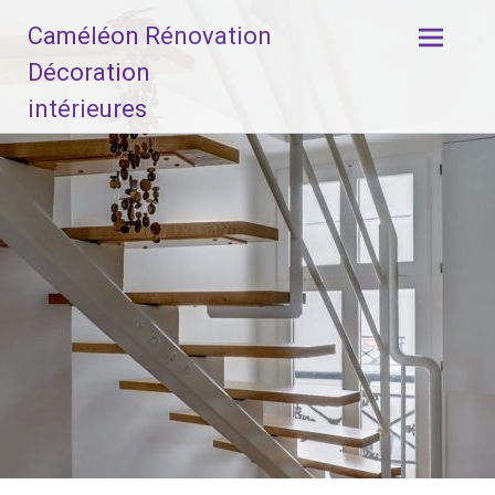
Aller
Caméléon Rénovation
au
contenu
Décoration
principal
intérieures