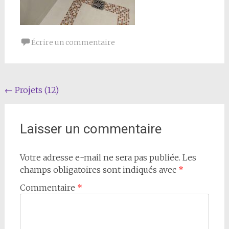
Écrire un commentaire
Navigation
←
Projets (12)
de
l'article
Laisser un commentaire
Votre adresse e-mail ne sera pas publiée.
Les
champs obligatoires sont indiqués avec
*
Commentaire
*