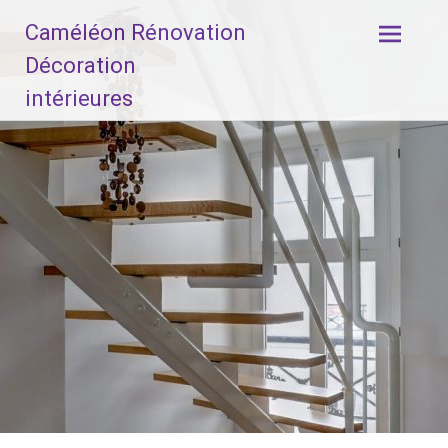
Aller
Caméléon Rénovation
au
contenu
Décoration
principal
intérieures