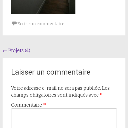
Écrire un commentaire
Navigation
←
Projets (4)
de
l'article
Laisser un commentaire
Votre adresse e-mail ne sera pas publiée.
Les
champs obligatoires sont indiqués avec
*
Commentaire
*