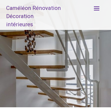
Aller
Caméléon Rénovation
au
contenu
Décoration
principal
intérieures