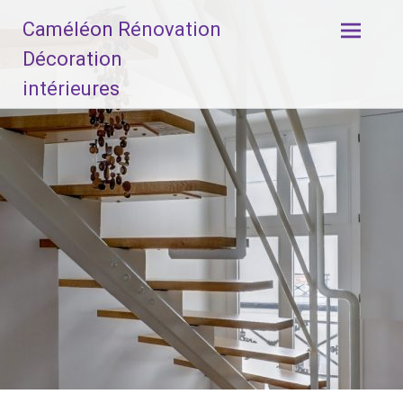
Aller
Caméléon Rénovation
au
contenu
Décoration
principal
intérieures