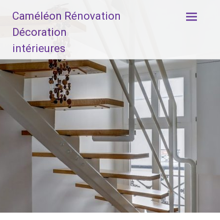
Aller
Caméléon Rénovation
au
contenu
Décoration
principal
intérieures