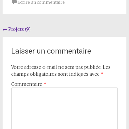
Écrire un commentaire
Navigation
←
Projets (9)
de
l'article
Laisser un commentaire
Votre adresse e-mail ne sera pas publiée.
Les
champs obligatoires sont indiqués avec
*
Commentaire
*