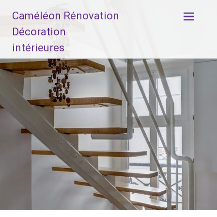
Aller
Caméléon Rénovation
au
contenu
Décoration
principal
intérieures