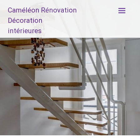
Aller
Caméléon Rénovation
au
contenu
Décoration
principal
intérieures