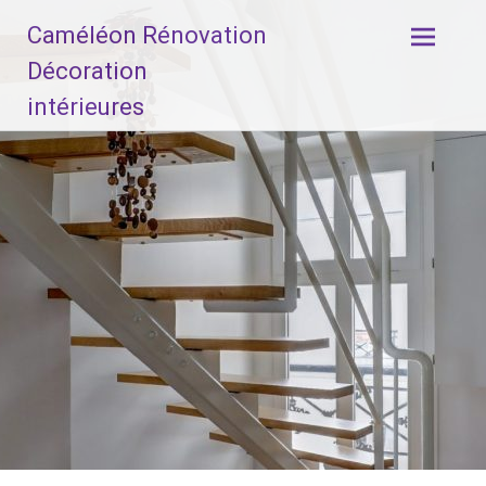
Aller
Caméléon Rénovation
au
contenu
Décoration
principal
intérieures