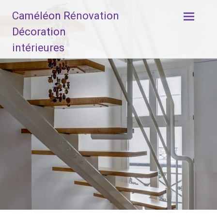
Aller
Caméléon Rénovation
au
contenu
Décoration
principal
intérieures