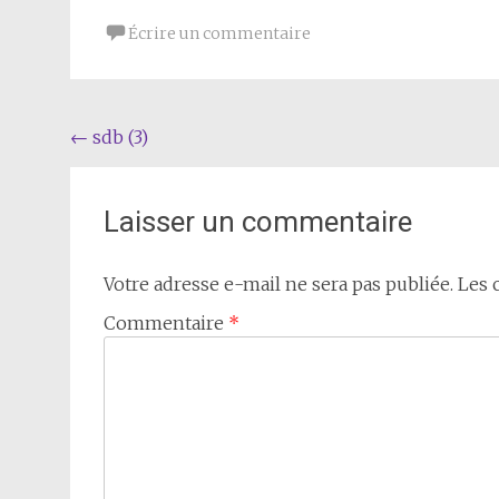
Écrire un commentaire
Navigation
←
sdb (3)
de
l'article
Laisser un commentaire
Votre adresse e-mail ne sera pas publiée.
Les 
Commentaire
*