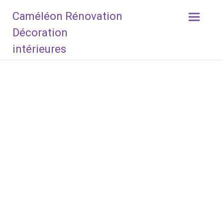
Aller
Caméléon Rénovation
au
contenu
Décoration
principal
intérieures