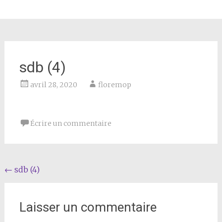
sdb (4)
avril 28, 2020
floremop
Écrire un commentaire
Navigation
←
sdb (4)
de
l'article
Laisser un commentaire